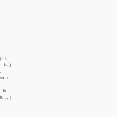
lıklı
bir bağ
.
sında
idir.
lu […]