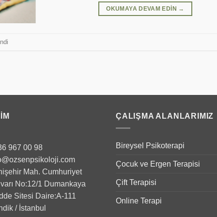
OKUMAYA DEVAM EDIN
→
ndi
ŞIM
ÇALIŞMA ALANLARIMIZ
Bireysel Psikoterapi
36 967 00 98
o@ozsenpsikoloji.com
Çocuk ve Ergen Terapisi
işehir Mah. Cumhuriyet
Çift Terapisi
lvarı No:12/1 Dumankaya
de Sitesi Daire:A-111
Online Terapi
dik / İstanbul