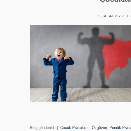
15 ŞUBAT 2025
’' T
Blog
gönderildi
|
Çocuk Psikolojisi
,
Özgüven
,
Pendik Psik