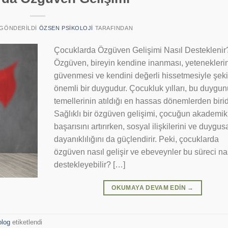
E GÖNDERILDI
ÖZSEN PSIKOLOJI
TARAFINDAN
Çocuklarda Özgüven Gelişimi Nasıl Desteklenir
Özgüven, bireyin kendine inanması, yetenekleri
güvenmesi ve kendini değerli hissetmesiyle şek
önemli bir duygudur. Çocukluk yılları, bu duygu
temellerinin atıldığı en hassas dönemlerden birid
Sağlıklı bir özgüven gelişimi, çocuğun akademik
başarısını artırırken, sosyal ilişkilerini ve duygus
dayanıklılığını da güçlendirir. Peki, çocuklarda
özgüven nasıl gelişir ve ebeveynler bu süreci na
destekleyebilir? […]
OKUMAYA DEVAM EDIN
→
olog
etiketlendi