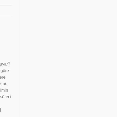
uyar?
 göre
lere
tur.
şimin
 süreci
]