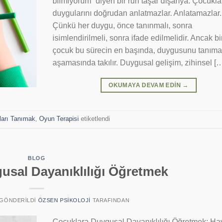
bilmiyorum” diyen bir ruh taşar dışarıya. Çocukla
duygularını doğrudan anlatmazlar. Anlatamazlar.
Çünkü her duygu, önce tanınmalı, sonra
isimlendirilmeli, sonra ifade edilmelidir. Ancak b
çocuk bu sürecin en başında, duygusunu tanıma
aşamasında takılır. Duygusal gelişim, zihinsel [
OKUMAYA DEVAM EDIN
→
ları Tanımak
,
Oyun Terapisi
etiketlendi
BLOG
usal Dayanıklılığı Öğretmek
E GÖNDERILDI
ÖZSEN PSIKOLOJI
TARAFINDAN
Çocuklara Duygusal Dayanıklılığı Öğretmek: Ha