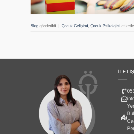
Blog
gönderildi
|
Çocuk Gelişimi
,
Çocuk Psikolojisi
etiketle
İLETI
05
inf
Yen
Bu
Cad
Pen