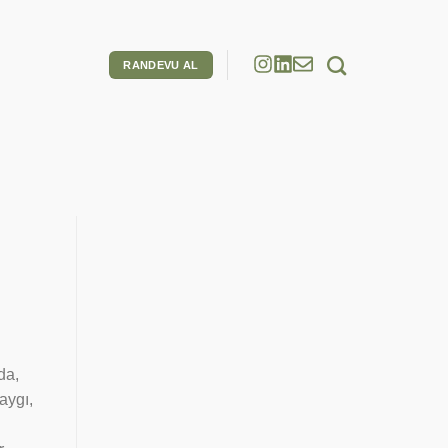
RANDEVU AL
da,
aygı,