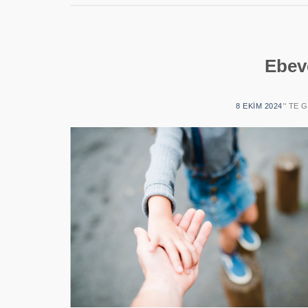
Ebeve
8 EKIM 2024
’' TE