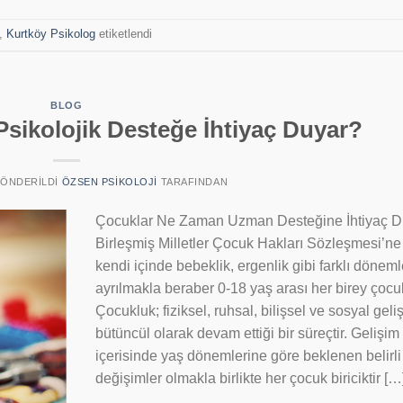
,
Kurtköy Psikolog
etiketlendi
BLOG
sikolojik Desteğe İhtiyaç Duyar?
 GÖNDERILDI
ÖZSEN PSIKOLOJI
TARAFINDAN
Çocuklar Ne Zaman Uzman Desteğine İhtiyaç D
Birleşmiş Milletler Çocuk Hakları Sözleşmesi’ne
kendi içinde bebeklik, ergenlik gibi farklı dönem
ayrılmakla beraber 0-18 yaş arası her birey çocuk
Çocukluk; fiziksel, ruhsal, bilişsel ve sosyal geli
bütüncül olarak devam ettiği bir süreçtir. Gelişim
içerisinde yaş dönemlerine göre beklenen belirli
değişimler olmakla birlikte her çocuk biriciktir […