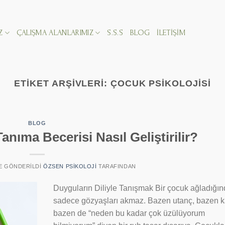
Z
ÇALIŞMA ALANLARIMIZ
S.S.S
BLOG
İLETIŞIM
ETIKET ARŞIVLERI:
ÇOCUK PSIKOLOJISI
BLOG
nıma Becerisi Nasıl Geliştirilir?
TE GÖNDERILDI
ÖZSEN PSIKOLOJI
TARAFINDAN
Duyguların Diliyle Tanışmak Bir çocuk ağladığın
sadece gözyaşları akmaz. Bazen utanç, bazen k
bazen de “neden bu kadar çok üzülüyorum