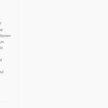
?
ne
illenen
nun
ir.
al
sıl