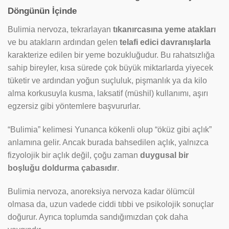
Döngünün İçinde
Bulimia nervoza, tekrarlayan
tıkanırcasına yeme atakları
ve bu atakların ardından gelen
telafi edici davranışlarla
karakterize edilen bir yeme bozukluğudur. Bu rahatsızlığa
sahip bireyler, kısa sürede çok büyük miktarlarda yiyecek
tüketir ve ardından yoğun suçluluk, pişmanlık ya da kilo
alma korkusuyla kusma, laksatif (müshil) kullanımı, aşırı
egzersiz gibi yöntemlere başvururlar.
“Bulimia” kelimesi Yunanca kökenli olup “öküz gibi açlık”
anlamına gelir. Ancak burada bahsedilen açlık, yalnızca
fizyolojik bir açlık değil, çoğu zaman
duygusal bir
boşluğu doldurma çabasıdır
.
Bulimia nervoza, anoreksiya nervoza kadar ölümcül
olmasa da, uzun vadede ciddi tıbbi ve psikolojik sonuçlar
doğurur. Ayrıca toplumda sandığımızdan çok daha