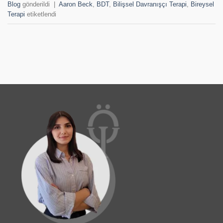
Blog
gönderildi
|
Aaron Beck
,
BDT
,
Bilişsel Davranışçı Terapi
,
Bireysel
Terapi
etiketlendi