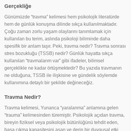
Gerçekliğe
Günümüzde “travma” kelimesi hem psikolojik literatürde
hem de günlük konuşma dilinde sıkça kullanılmaktadır.
Çoğu zaman zorlu yaşam olaylarını tanımlamak için
kullanılan bu terim, aslında psikoloji biliminde daha
spesifik bir anlam taşır. Peki, travma nedir? Travma sonrası
stres bozukluğu (TSSB) nedir? Günlük hayatta sıkça
kullanılan “travmalarım var” gibi ifadeler, bilimsel
gerçeklikle ne kadar örtüşmektedir? Bu yazıda travmanın
ne olduğuna, TSSB ile ilişkisine ve gündelik söylemde
kullanımına detaylı bir şekilde değineceğiz.
Travma Nedir?
Travma kelimesi, Yunanca “yaralanma” anlamına gelen
“trauma” kelimesinden türemiştir. Psikolojik açıdan travma,
bireyin fiziksel veya psikolojik bütünlüğünü tehdit eden,
başa çıkma kapasitesini aşan ve derin bir duygusal etki