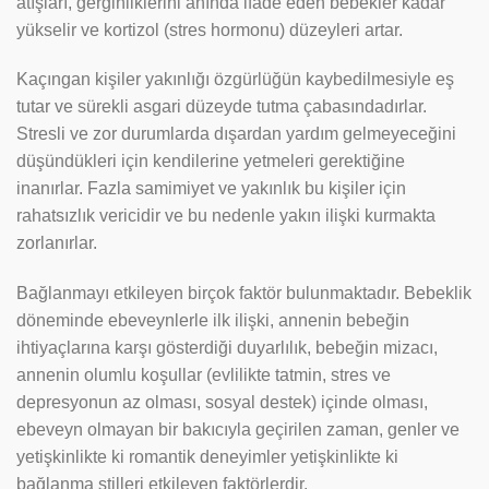
atışları, gerginliklerini anında ifade eden bebekler kadar
yükselir ve kortizol (stres hormonu) düzeyleri artar.
Kaçıngan kişiler yakınlığı özgürlüğün kaybedilmesiyle eş
tutar ve sürekli asgari düzeyde tutma çabasındadırlar.
Stresli ve zor durumlarda dışardan yardım gelmeyeceğini
düşündükleri için kendilerine yetmeleri gerektiğine
inanırlar. Fazla samimiyet ve yakınlık bu kişiler için
rahatsızlık vericidir ve bu nedenle yakın ilişki kurmakta
zorlanırlar.
Bağlanmayı etkileyen birçok faktör bulunmaktadır. Bebeklik
döneminde ebeveynlerle ilk ilişki, annenin bebeğin
ihtiyaçlarına karşı gösterdiği duyarlılık, bebeğin mizacı,
annenin olumlu koşullar (evlilikte tatmin, stres ve
depresyonun az olması, sosyal destek) içinde olması,
ebeveyn olmayan bir bakıcıyla geçirilen zaman, genler ve
yetişkinlikte ki romantik deneyimler yetişkinlikte ki
bağlanma stilleri etkileyen faktörlerdir.